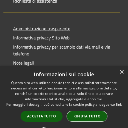
Richiesta di assistenza
Amministrazione trasparente
Informativa privacy Sito Web
Informativa privacy per scambio dati via mail e via
telefono
Note legali
×
Dichiarazione di accessibilità
Informazioni sui cookie
Questo sito web utilizza cookie tecnici e assimilati strettamente
necessari al corretto funzionamento e alla navigazione del sito,
nonché un cookie tecnico analitico al solo fine di elaborare
informazioni statistiche, aggregate e anonime.
RSS
Copyright © 2026 • Comune di
Per maggiori dettagli, può consultare la cookie policy al seguente
link
Accessibilità
Verano Brianza • Powered by
Privacy
Municipium
Accesso
•
ACCETTA TUTTO
RIFIUTA TUTTO
Cookie
redazione