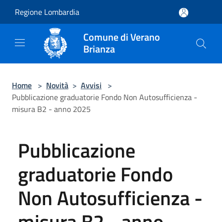
Salta al contenuto principale
Regione Lombardia
Comune di Verano
Brianza
Home
>
Novità
>
Avvisi
>
Pubblicazione graduatorie Fondo Non Autosufficienza -
misura B2 - anno 2025
Pubblicazione
graduatorie Fondo
Non Autosufficienza -
misura B2 - anno