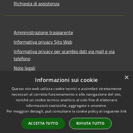
Richiesta di assistenza
Amministrazione trasparente
Informativa privacy Sito Web
Informativa privacy per scambio dati via mail e via
telefono
Note legali
×
Dichiarazione di accessibilità
Informazioni sui cookie
Questo sito web utilizza cookie tecnici e assimilati strettamente
necessari al corretto funzionamento e alla navigazione del sito,
nonché un cookie tecnico analitico al solo fine di elaborare
informazioni statistiche, aggregate e anonime.
RSS
Copyright © 2026 • Comune di
Per maggiori dettagli, può consultare la cookie policy al seguente
link
Accessibilità
Verano Brianza • Powered by
Privacy
Municipium
Accesso
•
ACCETTA TUTTO
RIFIUTA TUTTO
Cookie
redazione