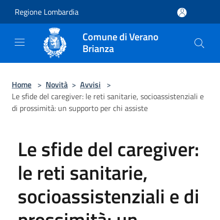
Salta al contenuto principale
Regione Lombardia
Comune di Verano
Brianza
Home
>
Novità
>
Avvisi
>
Le sfide del caregiver: le reti sanitarie, socioassistenziali e
di prossimità: un supporto per chi assiste
Le sfide del caregiver:
le reti sanitarie,
socioassistenziali e di
prossimità: un