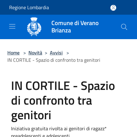
Salta al contenuto principale
Regione Lombardia
Comune di Verano
Brianza
Home
>
Novità
>
Avvisi
>
IN CORTILE - Spazio di confronto tra genitori
IN CORTILE - Spazio
di confronto tra
genitori
Iniziativa gratuita rivolta ai genitori di ragazz*
preadolescenti e adolescenti