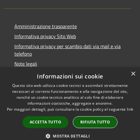
Amministrazione trasparente
Informativa privacy Sito Web
Informativa privacy per scambio dati via mail e via
telefono
Note legali
×
Dichiarazione di accessibilità
Informazioni sui cookie
Questo sito web utilizza cookie tecnici e assimilati strettamente
necessari al corretto funzionamento e alla navigazione del sito,
nonché un cookie tecnico analitico al solo fine di elaborare
informazioni statistiche, aggregate e anonime.
RSS
Copyright © 2026 • Comune di
Per maggiori dettagli, può consultare la cookie policy al seguente
link
Accessibilità
Verano Brianza • Powered by
Privacy
Municipium
Accesso
•
ACCETTA TUTTO
RIFIUTA TUTTO
Cookie
redazione
Mappa del sito
MOSTRA DETTAGLI