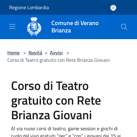
Salta al contenuto principale
Regione Lombardia
Comune di Verano
Brianza
Home
>
Novità
>
Avvisi
>
Corso di Teatro gratuito con Rete Brianza Giovani
Corso di Teatro
gratuito con Rete
Brianza Giovani
Al via nuovi corsi di teatro, game session e giochi di
ruolo dal vivo gratuiti “per” e “con” i giovani dai 15 ai