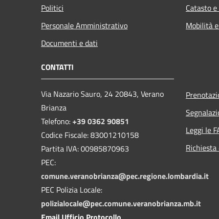
Politici
Catasto e
Personale Amministrativo
Mobilità e
Documenti e dati
CONTATTI
Via Nazario Sauro, 24 20843, Verano
Prenotaz
Brianza
Segnalazi
Telefono:
+39 0362 90851
Leggi le 
Codice Fiscale: 83001210158
Richiesta 
Partita IVA: 00985870963
PEC:
comune.veranobrianza@pec.regione.lombardia.it
PEC Polizia Locale:
polizialocale@pec.comune.veranobrianza.mb.it
Email Ufficio Protocollo