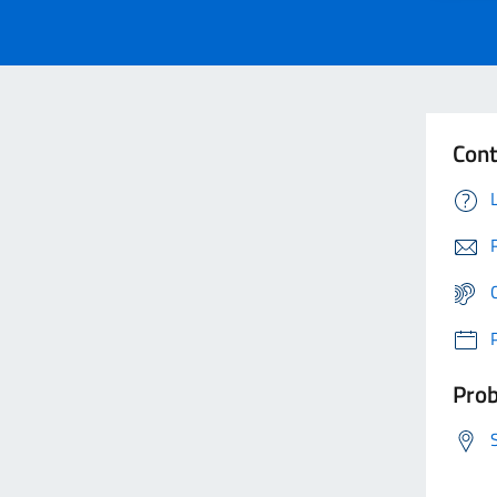
Cont
Prob