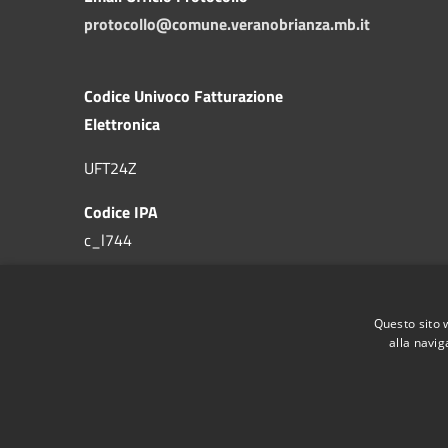
protocollo@comune.veranobrianza.mb.it
Codice Univoco Fatturazione
Elettronica
UFT24Z
Codice IPA
c_l744
Questo sito 
alla navig
RSS
Accessibilità
Privacy
Cookie
Mappa de