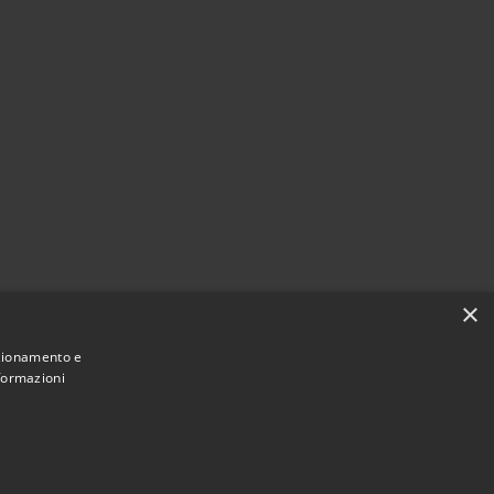
×
nzionamento e
nformazioni
Municipium
Accesso
ne di Verano Brianza • Powered by
•