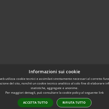
Informazioni sui cookie
web utilizza cookie tecnici e assimilati strettamente necessari al corretto fu
azione del sito, nonché un cookie tecnico analitico al solo fine di elaborare i
statistiche, aggregate e anonime.
Per maggiori dettagli, può consultare la cookie policy al seguente
link
ACCETTA TUTTO
RIFIUTA TUTTO
l sito
Copyright © 2026 • Comu