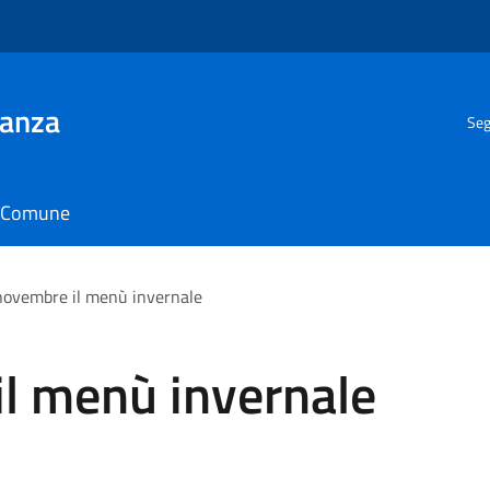
ianza
Seg
il Comune
novembre il menù invernale
il menù invernale