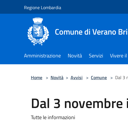
Salta al contenuto principale
Regione Lombardia
Comune di Verano Br
Amministrazione
Novità
Servizi
Vivere 
Home
>
Novità
>
Avvisi
>
Comune
>
Dal 3 
Dal 3 novembre 
Tutte le informazioni