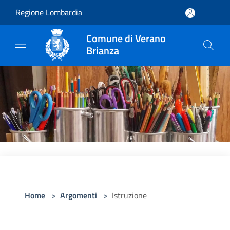
Salta al contenuto principale
Regione Lombardia
Comune di Verano
Brianza
Home
>
Argomenti
>
Istruzione