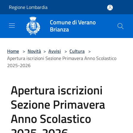
Salta al contenuto principale
Regione Lombardia
Comune di Verano
Brianza
Home
>
Novità
>
Avvisi
>
Cultura
>
Apertura iscrizioni Sezione Primavera Anno Scolastico
2025-2026
Apertura iscrizioni
Sezione Primavera
Anno Scolastico
2025-2026