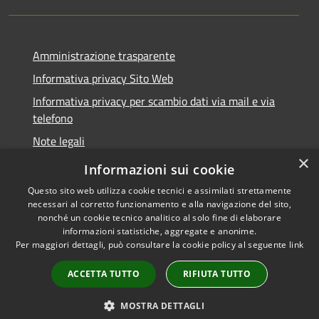
Amministrazione trasparente
Informativa privacy Sito Web
Informativa privacy per scambio dati via mail e via
telefono
Note legali
×
Dichiarazione di accessibilità
Informazioni sui cookie
Questo sito web utilizza cookie tecnici e assimilati strettamente
necessari al corretto funzionamento e alla navigazione del sito,
nonché un cookie tecnico analitico al solo fine di elaborare
informazioni statistiche, aggregate e anonime.
RSS
Copyright © 2026 • Comune di
Per maggiori dettagli, può consultare la cookie policy al seguente
link
Accessibilità
Verano Brianza • Powered by
Privacy
Municipium
Accesso
•
ACCETTA TUTTO
RIFIUTA TUTTO
Cookie
redazione
Mappa del sito
MOSTRA DETTAGLI