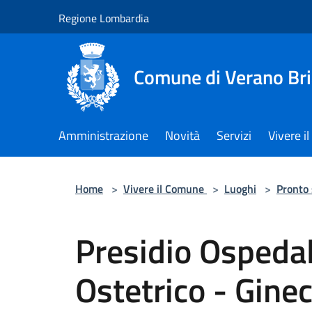
Salta al contenuto principale
Regione Lombardia
Comune di Verano Br
Amministrazione
Novità
Servizi
Vivere 
Home
>
Vivere il Comune
>
Luoghi
>
Pronto
Presidio Ospedal
Ostetrico - Gine