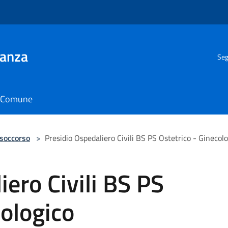
ianza
Seg
il Comune
 soccorso
>
Presidio Ospedaliero Civili BS PS Ostetrico - Ginecol
iero Civili BS PS
cologico