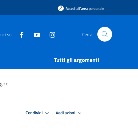
Accedi all'area personale
uici su
Cerca
Tutti gli argomenti
ogico
Condividi
Vedi azioni