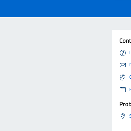
Cont
Prob