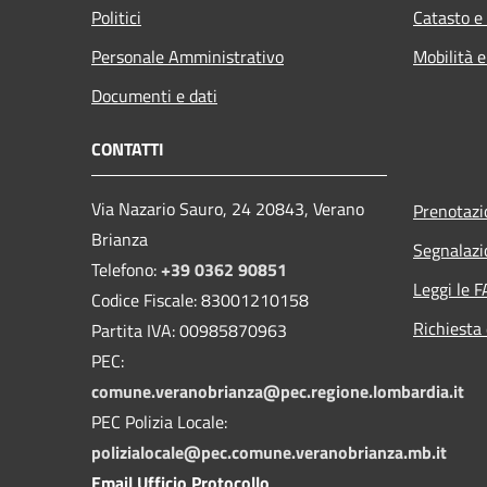
Politici
Catasto e
Personale Amministrativo
Mobilità e
Documenti e dati
CONTATTI
Via Nazario Sauro, 24 20843, Verano
Prenotaz
Brianza
Segnalazi
Telefono:
+39 0362 90851
Leggi le 
Codice Fiscale: 83001210158
Richiesta 
Partita IVA: 00985870963
PEC:
comune.veranobrianza@pec.regione.lombardia.it
PEC Polizia Locale:
polizialocale@pec.comune.veranobrianza.mb.it
Email Ufficio Protocollo