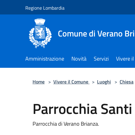
Salta al contenuto principale
Regione Lombardia
Comune di Verano Br
Amministrazione
Novità
Servizi
Vivere 
Home
>
Vivere il Comune
>
Luoghi
>
Chiesa
Parrocchia Santi
Parrocchia di Verano Brianza.