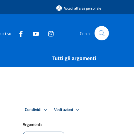
Accedi all'area personale
uici su
Cerca
Tutti gli argomenti
Condividi
Vedi azioni
Argomenti: