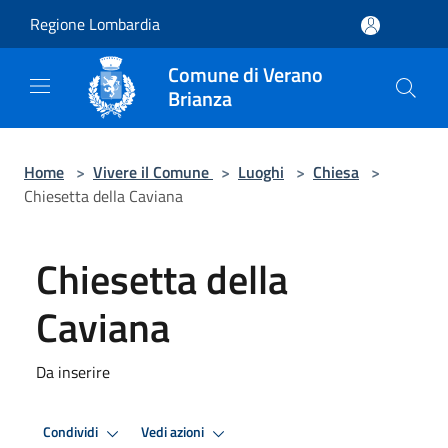
Salta al contenuto principale
Regione Lombardia
Comune di Verano
Brianza
Home
>
Vivere il Comune
>
Luoghi
>
Chiesa
>
Chiesetta della Caviana
Chiesetta della
Caviana
Da inserire
Condividi
Vedi azioni