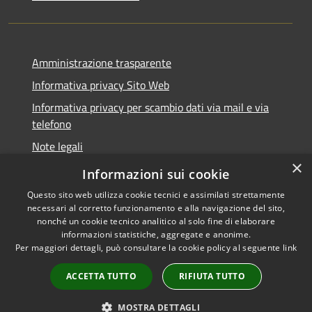
Amministrazione trasparente
Informativa privacy Sito Web
Informativa privacy per scambio dati via mail e via
telefono
Note legali
×
Dichiarazione di accessibilità
Informazioni sui cookie
Questo sito web utilizza cookie tecnici e assimilati strettamente
necessari al corretto funzionamento e alla navigazione del sito,
nonché un cookie tecnico analitico al solo fine di elaborare
informazioni statistiche, aggregate e anonime.
RSS
Copyright © 2026 • Comune di
Per maggiori dettagli, può consultare la cookie policy al seguente
link
Accessibilità
Verano Brianza • Powered by
Privacy
Municipium
Accesso
•
ACCETTA TUTTO
RIFIUTA TUTTO
Cookie
redazione
Mappa del sito
MOSTRA DETTAGLI