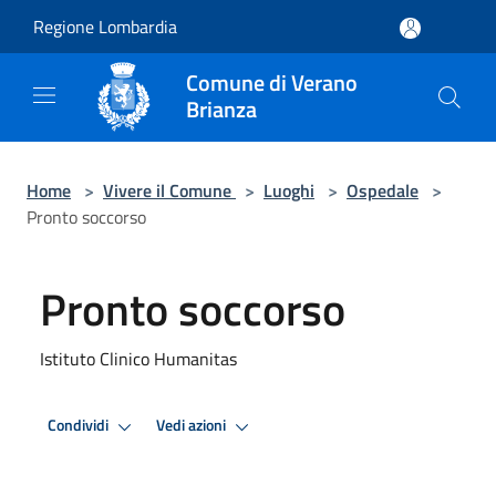
Salta al contenuto principale
Regione Lombardia
Comune di Verano
Brianza
Home
>
Vivere il Comune
>
Luoghi
>
Ospedale
>
Pronto soccorso
Pronto soccorso
Istituto Clinico Humanitas
Condividi
Vedi azioni