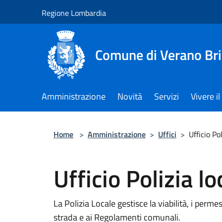
Salta al contenuto principale
Regione Lombardia
Comune di Verano Br
Amministrazione
Novità
Servizi
Vivere 
Home
>
Amministrazione
>
Uffici
>
Ufficio Pol
Ufficio Polizia lo
La Polizia Locale gestisce la viabilità, i permes
strada e ai Regolamenti comunali.