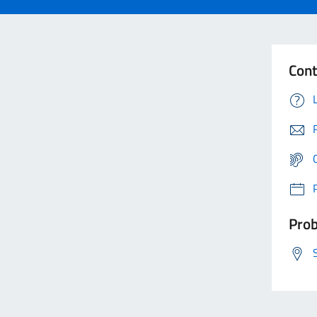
Cont
Prob