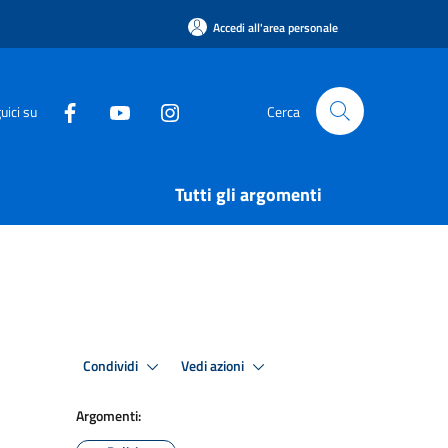
Accedi all'area personale
uici su
Cerca
Tutti gli argomenti
Condividi
Vedi azioni
Argomenti: