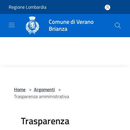
Salta al contenuto principale
Regione Lombardia
Comune di Verano
Brianza
Home
>
Argomenti
>
Trasparenza amministrativa
Trasparenza