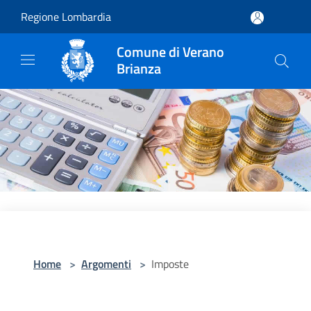
Salta al contenuto principale
Regione Lombardia
Comune di Verano
Brianza
Home
>
Argomenti
>
Imposte