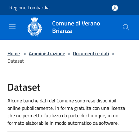
Salta al contenuto principale
Regione Lombardia
Comune di Verano
Brianza
Home
>
Amministrazione
>
Documenti e dati
>
Dataset
Dataset
Alcune banche dati del Comune sono rese disponibili
online pubblicamente, in forma gratuita con una licenza
che ne permetta l’utilizzo da parte di chiunque, in un
formato elaborabile in modo automatico da software.