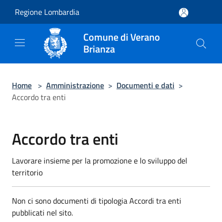
Salta al contenuto principale
Regione Lombardia
Comune di Verano
Brianza
Home
>
Amministrazione
>
Documenti e dati
>
Accordo tra enti
Accordo tra enti
Lavorare insieme per la promozione e lo sviluppo del
territorio
Non ci sono documenti di tipologia Accordi tra enti
pubblicati nel sito.