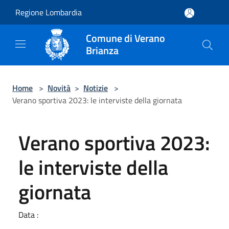
Salta al contenuto principale
Regione Lombardia
Comune di Verano
Brianza
Home
>
Novità
>
Notizie
>
Verano sportiva 2023: le interviste della giornata
Verano sportiva 2023:
le interviste della
giornata
Data :