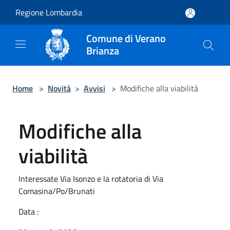
Salta al contenuto principale
Regione Lombardia
Comune di Verano
Brianza
Home
>
Novità
>
Avvisi
>
Modifiche alla viabilità
Modifiche alla
viabilità
Interessate Via Isonzo e la rotatoria di Via
Comasina/Po/Brunati
Data :