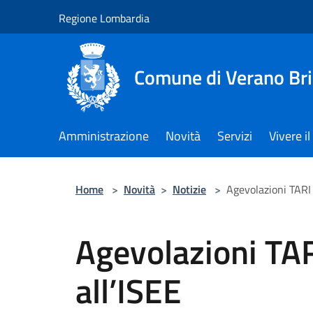
Salta al contenuto principale
Regione Lombardia
Comune di Verano Br
Amministrazione
Novità
Servizi
Vivere 
Home
>
Novità
>
Notizie
>
Agevolazioni TARI 
Agevolazioni TA
all’ISEE