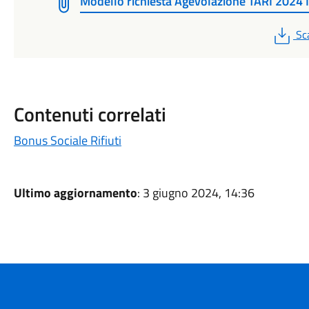
Modello richiesta Agevolazione TARI 2024 
PD
Sc
Contenuti correlati
Bonus Sociale Rifiuti
Ultimo aggiornamento
: 3 giugno 2024, 14:36