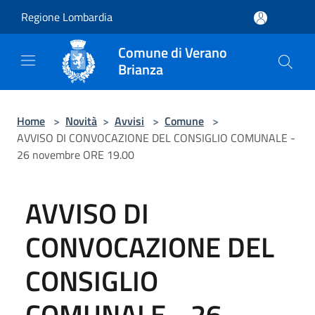
Salta al contenuto principale
Regione Lombardia
Comune di Verano
Brianza
Home
>
Novità
>
Avvisi
>
Comune
>
AVVISO DI CONVOCAZIONE DEL CONSIGLIO COMUNALE -
26 novembre ORE 19.00
AVVISO DI
CONVOCAZIONE DEL
CONSIGLIO
COMUNALE - 26