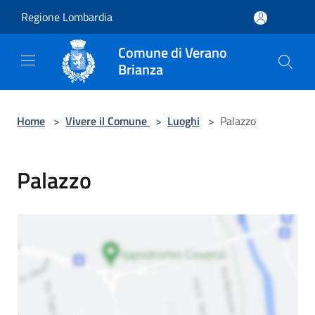
Salta al contenuto principale
Regione Lombardia
Comune di Verano
Brianza
Home
>
Vivere il Comune
>
Luoghi
>
Palazzo
Palazzo