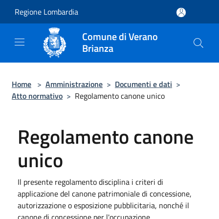
Salta al contenuto principale
Regione Lombardia
Comune di Verano
Brianza
Home
>
Amministrazione
>
Documenti e dati
>
Atto normativo
>
Regolamento canone unico
Regolamento canone
unico
Il presente regolamento disciplina i criteri di
applicazione del canone patrimoniale di concessione,
autorizzazione o esposizione pubblicitaria, nonché il
canone di concessione per l'occupazione.