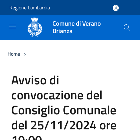
Salta al contenuto principale
Regione Lombardia
Comune di Verano
Brianza
Home
>
Avviso di
convocazione del
Consiglio Comunale
del 25/11/2024 ore
19:00