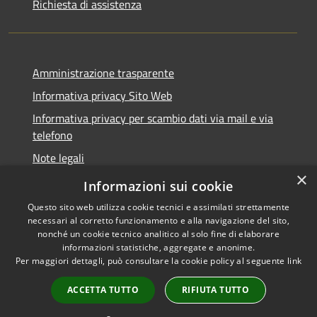
Richiesta di assistenza
Amministrazione trasparente
Informativa privacy Sito Web
Informativa privacy per scambio dati via mail e via
telefono
Note legali
×
Dichiarazione di accessibilità
Informazioni sui cookie
Questo sito web utilizza cookie tecnici e assimilati strettamente
necessari al corretto funzionamento e alla navigazione del sito,
nonché un cookie tecnico analitico al solo fine di elaborare
informazioni statistiche, aggregate e anonime.
RSS
Copyright © 2026 • Comune di
Per maggiori dettagli, può consultare la cookie policy al seguente
link
Accessibilità
Verano Brianza • Powered by
Privacy
Municipium
Accesso
•
ACCETTA TUTTO
RIFIUTA TUTTO
Cookie
redazione